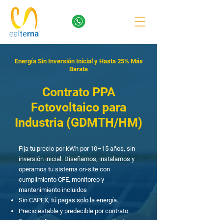
Energía Sin Inversión Inicial y Hasta 25% Más
Barata
Contrato PPA
Fotovoltaico para
Industria (GDMTH/HM)
Fija tu precio por kWh por 10–15 años, sin
inversión inicial. Diseñamos, instalamos y
operamos tu sistema on-site con
cumplimiento CFE, monitoreo y
mantenimiento incluidos
Sin CAPEX, tú pagas solo la energía.
Precio estable y predecible por contrato.