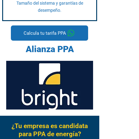
Tamaño del sistema y garantías de
desempeño.
Calcula tu tarifa PPA
Alianza PPA
¿Tu empresa es candidata
para PPA de energía?