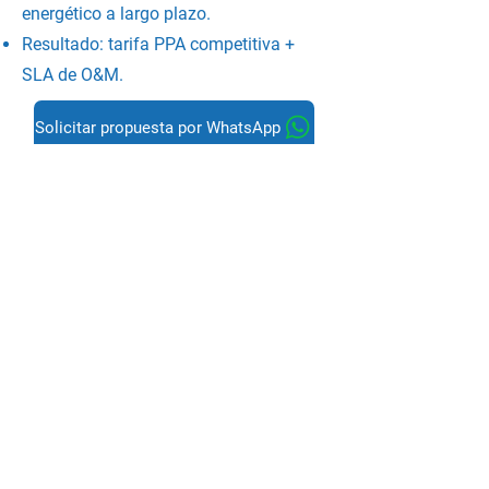
energético a largo plazo.
Resultado: tarifa PPA competitiva +
SLA de O&M.
Solicitar propuesta por WhatsApp
Centro logístico multi-sitio
Modalidad: PPA financiero/virtual
(portafolio).
Objetivo: estandarizar el ahorro en