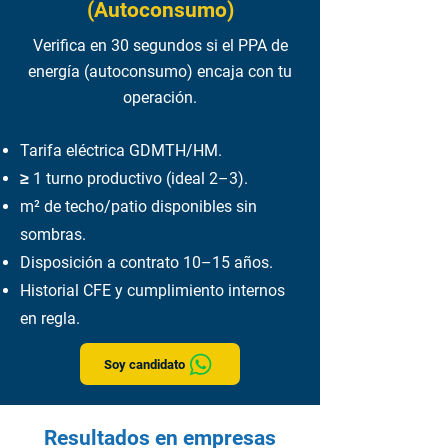
(Autoconsumo)
Verifica en 30 segundos si el PPA de
energía (autoconsumo) encaja con tu
operación.
Tarifa eléctrica GDMTH/HM.
≥ 1 turno productivo (ideal 2–3).
m² de techo/patio disponibles sin
sombras.
Disposición a contrato 10–15 años.
Historial CFE y cumplimiento internos
en regla.
Soy candidato
Resultados en empresas