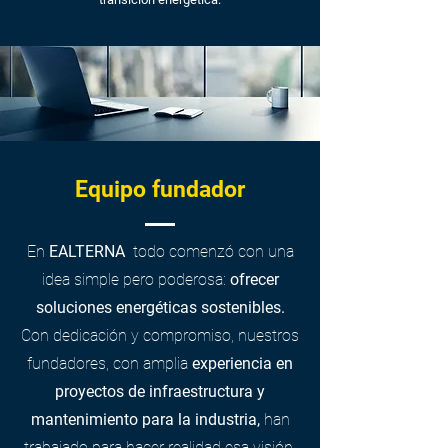
Equipo fundador
En
EALTERNA
todo comenzó con una
idea simple pero poderosa:
ofrecer
soluciones energéticas sostenibles.
Con dedicación y compromiso, nuestros
fundadores, con amplia
experiencia en
proyectos de infraestructura y
mantenimiento para la industria,
han
trabajado para hacer realidad esa visión.