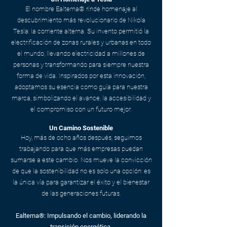
El nombre Ealterna® rinde homenaje al
descubrimiento más revolucionario de Nikola
Tesla: la corriente alterna. Su invento permitió la
electrificación de zonas rurales y urbanas en todo
el mundo, llevando electricidad a millones de
personas y transformando para siempre nuestra
forma de vida. Inspirados por esta innovación,
adoptamos su esencia como guía para nuestra
marca, simbolizando el avance, la accesibilidad y
el compromiso con un futuro mejor.
Un Camino Sostenible
Hoy, más de ocho años después, seguimos
trabajando para que más empresas puedan
sumarse a este cambio. Nos mueve la convicción
de que la sostenibilidad no es solo una opción: es
la única vía para garantizar el éxito y el bienestar
de las generaciones futuras.
Ealterna®: Impulsando el cambio, liderando la
transición energética.