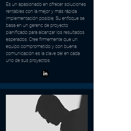
Es un apasionado en ofrecer soluciones
rentables con la mejor y más rápida
implementación posible. Su enfoque se
basa en un gerenc de proyecto
planificado para alcanzar los resultados
esperados. Cree firmemente que un
equipo comprometido y con buena
comunicación es la clave del en cada
uno de sus proyectos.