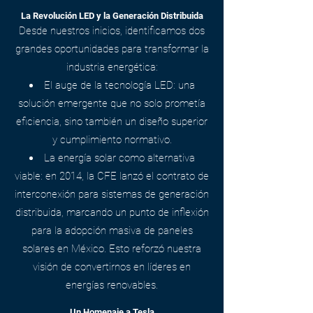
La Revolución LED y la Generación Distribuida
Desde nuestros inicios, identificamos dos
grandes oportunidades para transformar la
industria energética:
El auge de la tecnología LED: una
solución emergente que no solo prometía
eficiencia, sino también un diseño superior
y cumplimiento normativo.
La energía solar como alternativa
viable: en 2014, la CFE lanzó el contrato de
interconexión para sistemas de generación
distribuida, marcando un punto de inflexión
para la adopción masiva de paneles
solares en México. Esto reforzó nuestra
visión de convertirnos en líderes en
energías renovables.
Un Homenaje a Tesla