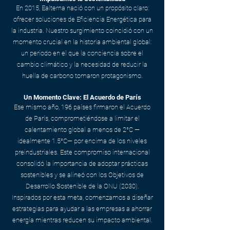
En 2015, Ealterna nació con un propósito claro:
ofrecer soluciones de Eficiencia Energética para
la industria. Nuestro surgimiento coincidió con un
momento crucial en la historia ambiental global:
un periodo en el que la conciencia sobre el
cambio climático y la necesidad de reducir la
huella de carbono tomaron protagonismo.
Un Momento Clave: El Acuerdo de París
Ese mismo año, 196 países firmaron el Acuerdo
de París, comprometiéndose a limitar el
calentamiento global a menos de 2°C —
idealmente 1.5°C— por encima de los niveles
preindustriales. Este compromiso internacional
consolidó la importancia de adoptar prácticas
sostenibles y se alineó con los Objetivos de
Desarrollo Sostenible de la ONU (2030).
Inspirados por esta meta, comenzamos a diseñar
estrategias para ayudar a las empresas a ahorrar
energía mientras reducen su impacto ambiental.