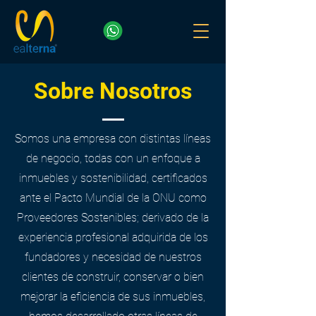
Sobre Nosotros
Somos una empresa con distintas líneas
de negocio, todas con un enfoque a
inmuebles y sostenibilidad, certificados
ante el Pacto Mundial de la ONU como
Proveedores Sostenibles; derivado de la
experiencia profesional adquirida de los
fundadores y necesidad de nuestros
clientes de construir, conservar o bien
mejorar la eficiencia de sus inmuebles,